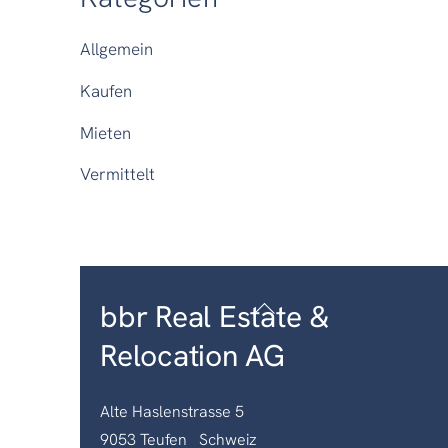
Allgemein
Kaufen
Mieten
Vermittelt
Back
bbr Real Estate &
To
Relocation AG
Top
Alte Haslenstrasse 5
9053 Teufen Schweiz