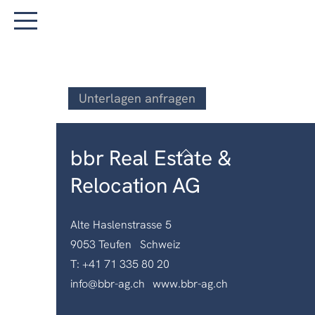
Skip
to
Menu
content
Unterlagen anfragen
Back
bbr Real Estate &
To
Relocation AG
Top
Alte Haslenstrasse 5
9053 Teufen Schweiz
T: +41 71 335 80 20
info@bbr-ag.ch
www.bbr-ag.ch