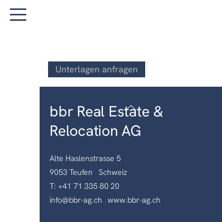
Skip
to
Menu
content
Unterlagen anfragen
Back
bbr Real Estate &
To
Relocation AG
Top
Alte Haslenstrasse 5
9053 Teufen Schweiz
T: +41 71 335 80 20
info@bbr-ag.ch
www.bbr-ag.ch