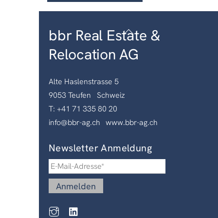
Back
bbr Real Estate &
To
Relocation AG
Top
Alte Haslenstrasse 5
9053 Teufen Schweiz
T: +41 71 335 80 20
info@bbr-ag.ch
www.bbr-ag.ch
Newsletter Anmeldung